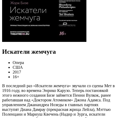
Искатели жемчуга
Опера
США
2017
16+
В последний раз «Искатели жемчуга» звучали со сцены Мет в
1916 году, во времена Энрико Карузо. Теперь постановкой
этого нежного создания Бизе займется Пенни Вулкок, ранее
работавшая над «Доктором Атомиком» Джона Адамса. Под
управлением Джанандреа Нозеды в главных партиях
выступят Диана Дамрау (прекрасная жрица Лейла), Мэттью
Поленцани и Мариуш Квечень (Надир и Зурга, искатели