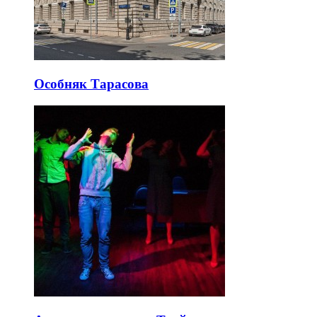
Особняк Тарасова