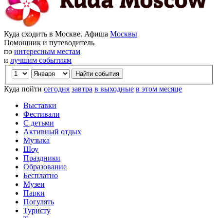
Куда сходить в Москве. Афиша
Москвы
Помощник и путеводитель
по
интересным местам
и
лучшим событиям
Куда пойти
сегодня
завтра
в выходные
в этом месяце
Выставки
Фестивали
С детьми
Активный отдых
Музыка
Шоу
Праздники
Образование
Бесплатно
Музеи
Парки
Погулять
Туристу