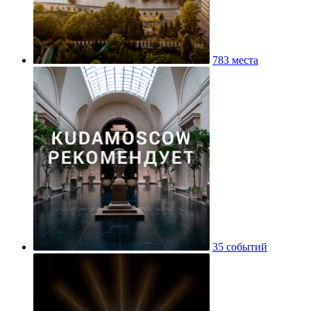
783 места
35 событий