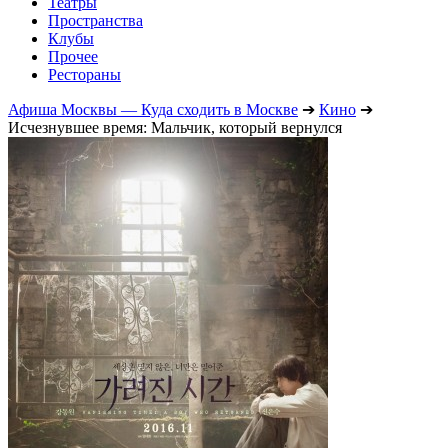
Театры
Пространства
Клубы
Прочее
Рестораны
Афиша Москвы — Куда сходить в Москве
➔
Кино
➔
Исчезнувшее время: Мальчик, который вернулся