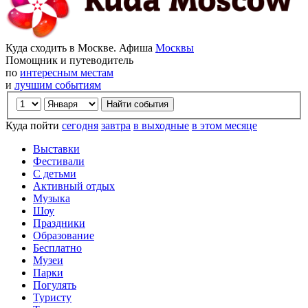
Куда сходить в Москве. Афиша
Москвы
Помощник и путеводитель
по
интересным местам
и
лучшим событиям
Куда пойти
сегодня
завтра
в выходные
в этом месяце
Выставки
Фестивали
С детьми
Активный отдых
Музыка
Шоу
Праздники
Образование
Бесплатно
Музеи
Парки
Погулять
Туристу