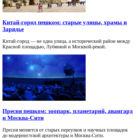
Китай-город пешком: старые улицы, храмы и
Зарядье
Китай-город — не одна улица, а исторический район между
Красной площадью, Лубянкой и Москвой-рекой.
Пресня пешком: зоопарк, планетарий, авангард
и Москва-Сити
Пресня меняется от старых переулков и научных площадок
до модернистской архитектуры и Москва-Сити.