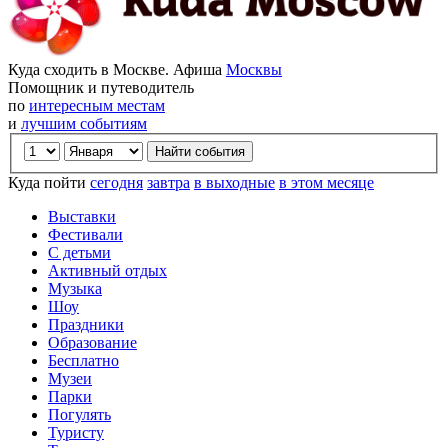
Куда сходить в Москве. Афиша
Москвы
Помощник и путеводитель
по
интересным местам
и
лучшим событиям
Куда пойти
сегодня
завтра
в выходные
в этом месяце
Выставки
Фестивали
С детьми
Активный отдых
Музыка
Шоу
Праздники
Образование
Бесплатно
Музеи
Парки
Погулять
Туристу