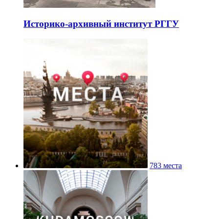
Историко-архивный институт РГГУ
783 места