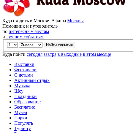
Куда сходить в Москве. Афиша
Москвы
Помощник и путеводитель
по
интересным местам
и
лучшим событиям
Куда пойти
сегодня
завтра
в выходные
в этом месяце
Выставки
Фестивали
С детьми
Активный отдых
Музыка
Шоу
Праздники
Образование
Бесплатно
Музеи
Парки
Погулять
Туристу