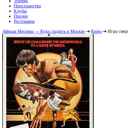
Театры
Пространства
Клубы
Прочее
Рестораны
Афиша Москвы — Куда сходить в Москве
➔
Кино
➔
Игра смер