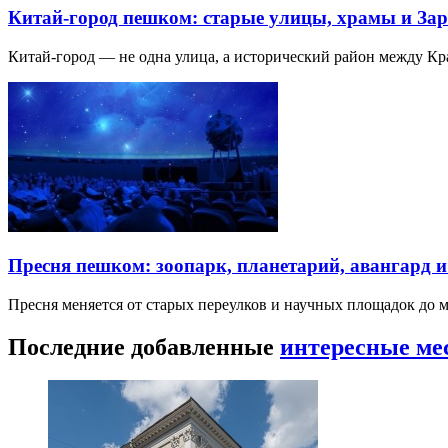
Китай-город пешком: старые улицы, храмы и Зар
Китай-город — не одна улица, а исторический район между К
Пресня пешком: зоопарк, планетарий, авангард 
Пресня меняется от старых переулков и научных площадок до 
Последние добавленные
интересные ме