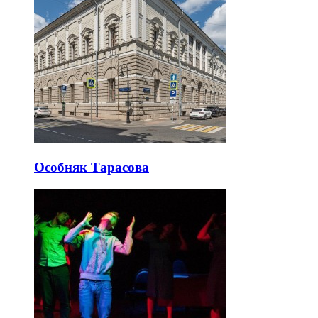
Особняк Тарасова