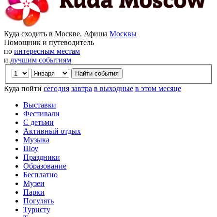
Куда сходить в Москве. Афиша
Москвы
Помощник и путеводитель
по
интересным местам
и
лучшим событиям
Куда пойти
сегодня
завтра
в выходные
в этом месяце
Выставки
Фестивали
С детьми
Активный отдых
Музыка
Шоу
Праздники
Образование
Бесплатно
Музеи
Парки
Погулять
Туристу