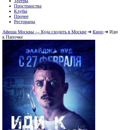
Театры
Пространства
Клубы
Прочее
Рестораны
Афиша Москвы — Куда сходить в Москве
➔
Кино
➔
Иди
к Папочке