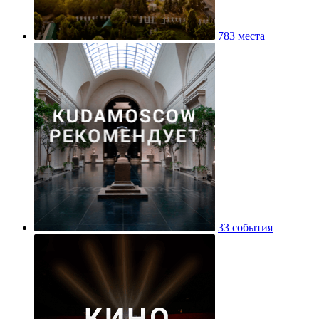
783 места
33 события