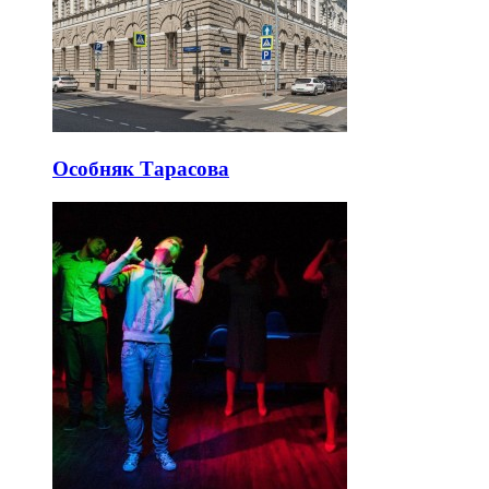
Особняк Тарасова