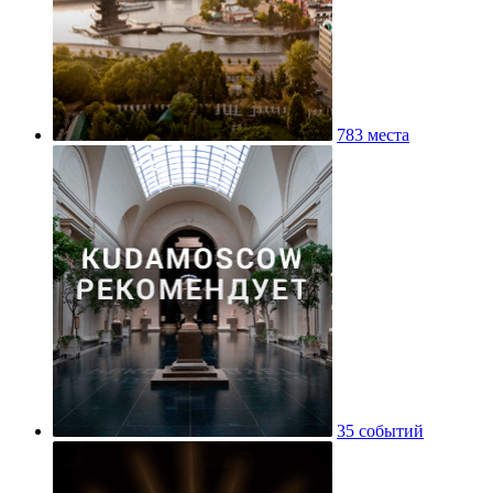
783 места
35 событий