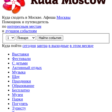
Куда сходить в Москве. Афиша
Москвы
Помощник и путеводитель
по
интересным местам
и
лучшим событиям
Куда пойти
сегодня
завтра
в выходные
в этом месяце
Выставки
Фестивали
С детьми
Активный отдых
Музыка
Шоу
Праздники
Образование
Бесплатно
Музеи
Парки
Погулять
Туристу