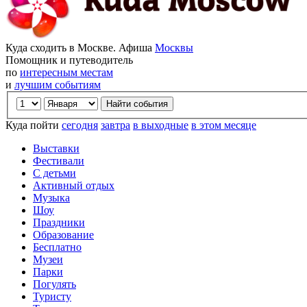
Куда сходить в Москве. Афиша
Москвы
Помощник и путеводитель
по
интересным местам
и
лучшим событиям
Куда пойти
сегодня
завтра
в выходные
в этом месяце
Выставки
Фестивали
С детьми
Активный отдых
Музыка
Шоу
Праздники
Образование
Бесплатно
Музеи
Парки
Погулять
Туристу