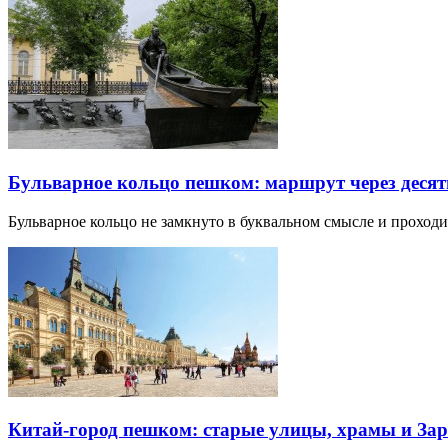
Бульварное кольцо пешком: маршрут через десят
Бульварное кольцо не замкнуто в буквальном смысле и прохо
Китай-город пешком: старые улицы, храмы и Зар