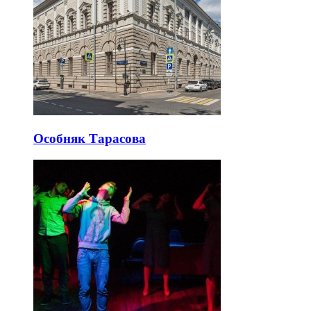
Особняк Тарасова