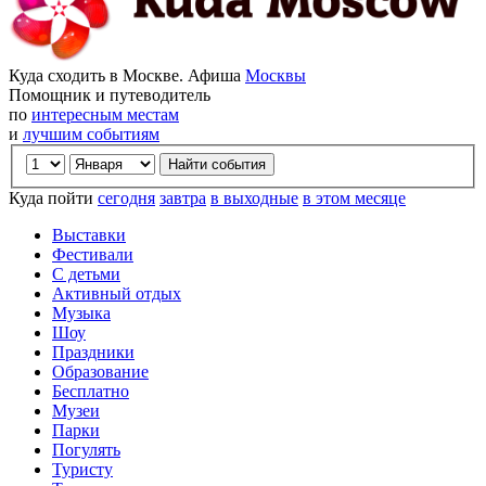
Куда сходить в Москве. Афиша
Москвы
Помощник и путеводитель
по
интересным местам
и
лучшим событиям
Куда пойти
сегодня
завтра
в выходные
в этом месяце
Выставки
Фестивали
С детьми
Активный отдых
Музыка
Шоу
Праздники
Образование
Бесплатно
Музеи
Парки
Погулять
Туристу