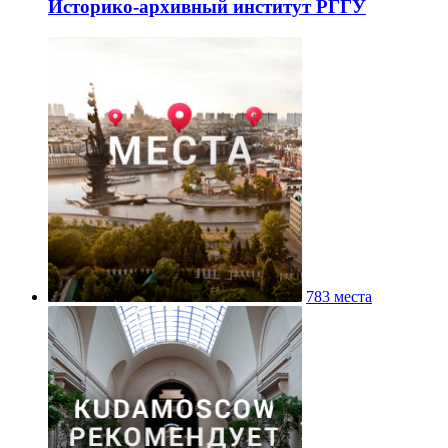
Историко-архивный институт РГГУ
783 места