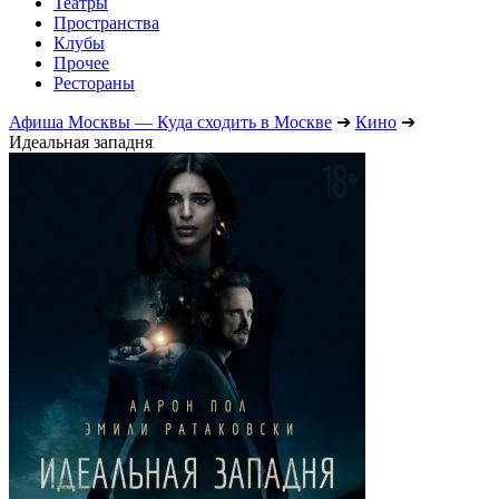
Театры
Пространства
Клубы
Прочее
Рестораны
Афиша Москвы — Куда сходить в Москве
➔
Кино
➔
Идеальная западня