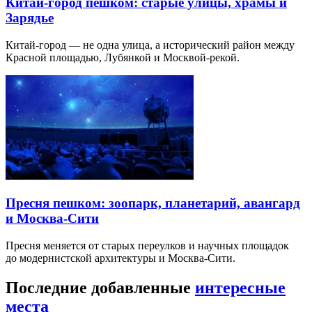
Китай-город пешком: старые улицы, храмы и
Зарядье
Китай-город — не одна улица, а исторический район между
Красной площадью, Лубянкой и Москвой-рекой.
Пресня пешком: зоопарк, планетарий, авангард
и Москва-Сити
Пресня меняется от старых переулков и научных площадок
до модернистской архитектуры и Москва-Сити.
Последние добавленные
интересные
места