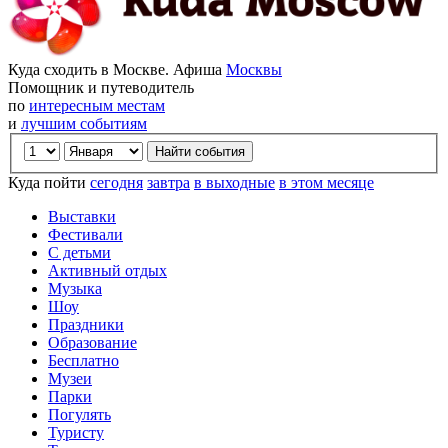
Куда сходить в Москве. Афиша
Москвы
Помощник и путеводитель
по
интересным местам
и
лучшим событиям
Куда пойти
сегодня
завтра
в выходные
в этом месяце
Выставки
Фестивали
С детьми
Активный отдых
Музыка
Шоу
Праздники
Образование
Бесплатно
Музеи
Парки
Погулять
Туристу