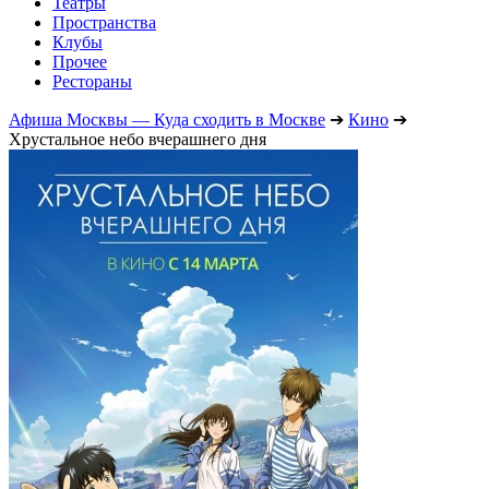
Театры
Пространства
Клубы
Прочее
Рестораны
Афиша Москвы — Куда сходить в Москве
➔
Кино
➔
Хрустальное небо вчерашнего дня