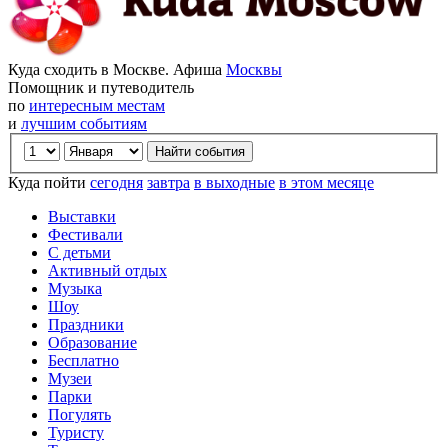
Куда сходить в Москве. Афиша
Москвы
Помощник и путеводитель
по
интересным местам
и
лучшим событиям
Куда пойти
сегодня
завтра
в выходные
в этом месяце
Выставки
Фестивали
С детьми
Активный отдых
Музыка
Шоу
Праздники
Образование
Бесплатно
Музеи
Парки
Погулять
Туристу