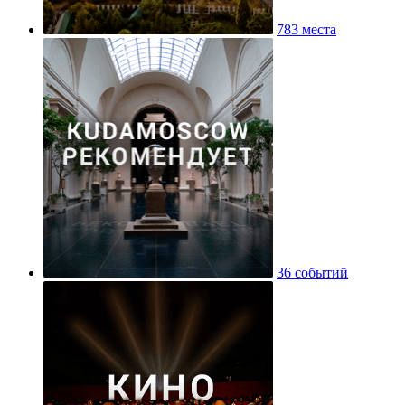
783 места
36 событий