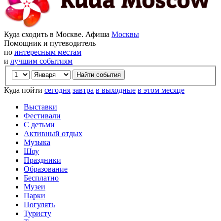
Куда сходить в Москве. Афиша
Москвы
Помощник и путеводитель
по
интересным местам
и
лучшим событиям
Куда пойти
сегодня
завтра
в выходные
в этом месяце
Выставки
Фестивали
С детьми
Активный отдых
Музыка
Шоу
Праздники
Образование
Бесплатно
Музеи
Парки
Погулять
Туристу