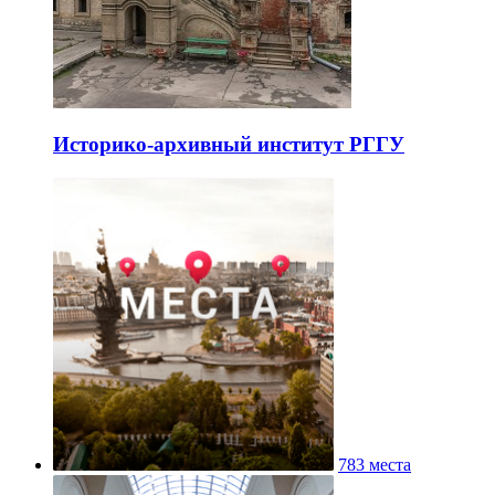
Историко-архивный институт РГГУ
783 места