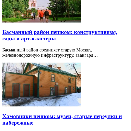
Басманный район пешком: конструктивизм,
сады и арт-кластеры
Басманный район соединяет старую Москву,
железнодорожную инфраструктуру, авангард…
Хамовники пешком: музеи, старые переулки и
набережные