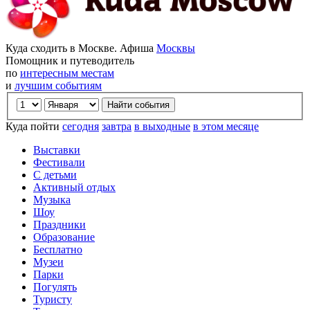
Куда сходить в Москве. Афиша
Москвы
Помощник и путеводитель
по
интересным местам
и
лучшим событиям
Куда пойти
сегодня
завтра
в выходные
в этом месяце
Выставки
Фестивали
С детьми
Активный отдых
Музыка
Шоу
Праздники
Образование
Бесплатно
Музеи
Парки
Погулять
Туристу