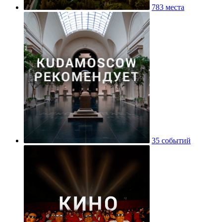
783 места
35 событий