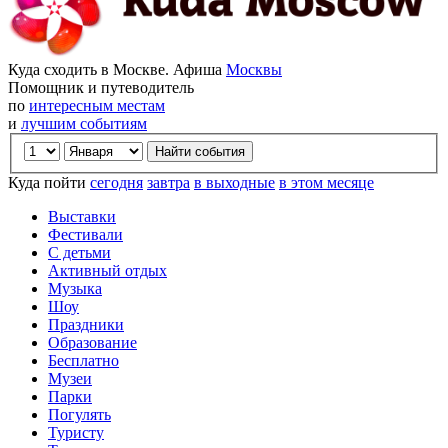
Куда сходить в Москве. Афиша
Москвы
Помощник и путеводитель
по
интересным местам
и
лучшим событиям
Куда пойти
сегодня
завтра
в выходные
в этом месяце
Выставки
Фестивали
С детьми
Активный отдых
Музыка
Шоу
Праздники
Образование
Бесплатно
Музеи
Парки
Погулять
Туристу