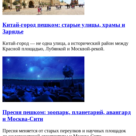
Китай-город пешком: старые улицы, храмы и
Зарядье
Китай-город — не одна улица, а исторический район между
Красной площадью, Лубянкой и Москвой-рекой.
Пресня пешком: зоопарк, планетарий, авангард
и Москва-Сити
Пресня меняется от старых переулков и научных площадок