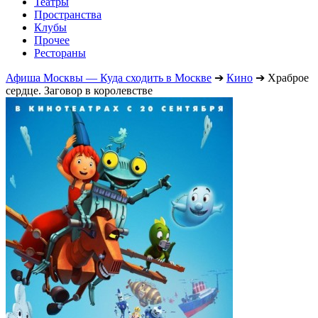
Театры
Пространства
Клубы
Прочее
Рестораны
Афиша Москвы — Куда сходить в Москве
➔
Кино
➔
Храброе
сердце. Заговор в королевстве