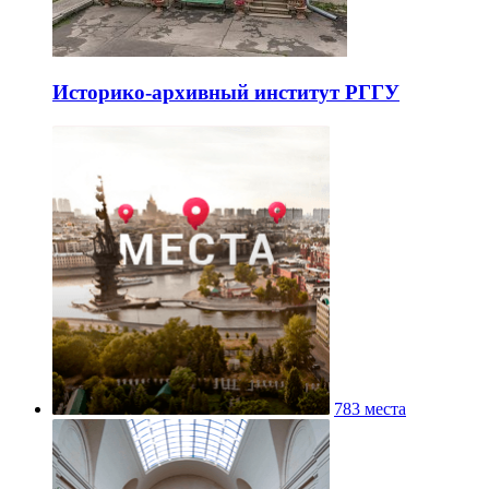
Историко-архивный институт РГГУ
783 места