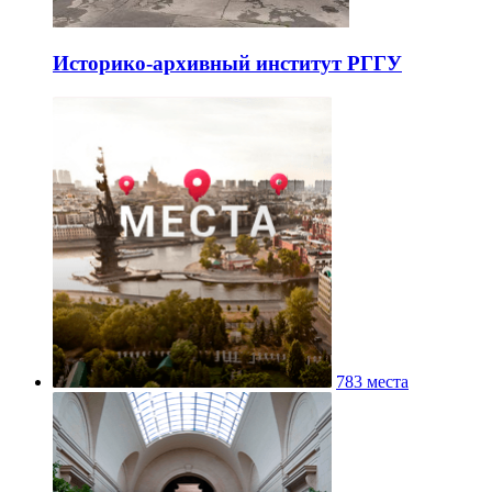
Историко-архивный институт РГГУ
783 места