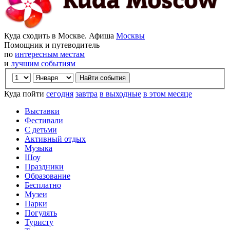
Куда сходить в Москве. Афиша
Москвы
Помощник и путеводитель
по
интересным местам
и
лучшим событиям
Куда пойти
сегодня
завтра
в выходные
в этом месяце
Выставки
Фестивали
С детьми
Активный отдых
Музыка
Шоу
Праздники
Образование
Бесплатно
Музеи
Парки
Погулять
Туристу