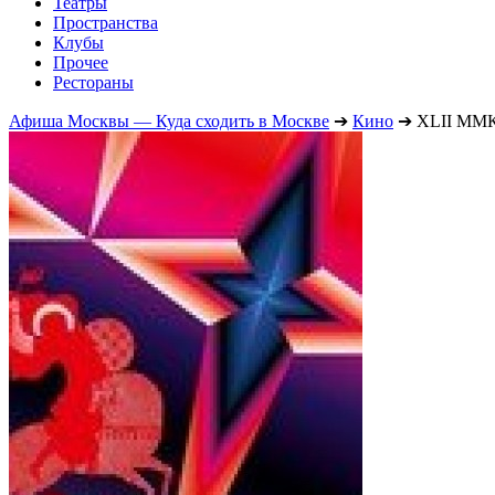
Театры
Пространства
Клубы
Прочее
Рестораны
Афиша Москвы — Куда сходить в Москве
➔
Кино
➔
XLII ММКФ