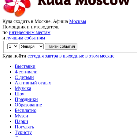
Куда сходить в Москве. Афиша
Москвы
Помощник и путеводитель
по
интересным местам
и
лучшим событиям
Куда пойти
сегодня
завтра
в выходные
в этом месяце
Выставки
Фестивали
С детьми
Активный отдых
Музыка
Шоу
Праздники
Образование
Бесплатно
Музеи
Парки
Погулять
Туристу