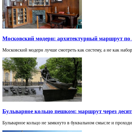
Московский модерн: архитектурный маршрут по
Московский модерн лучше смотреть как систему, а не как наб
Бульварное кольцо пешком: маршрут через десят
Бульварное кольцо не замкнуто в буквальном смысле и прохо