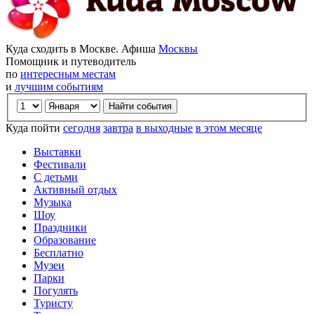
Куда сходить в Москве. Афиша
Москвы
Помощник и путеводитель
по
интересным местам
и
лучшим событиям
Куда пойти
сегодня
завтра
в выходные
в этом месяце
Выставки
Фестивали
С детьми
Активный отдых
Музыка
Шоу
Праздники
Образование
Бесплатно
Музеи
Парки
Погулять
Туристу