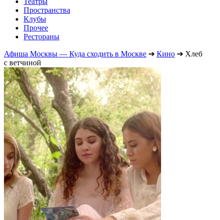
Театры
Пространства
Клубы
Прочее
Рестораны
Афиша Москвы — Куда сходить в Москве
➔
Кино
➔
Хлеб
с ветчиной