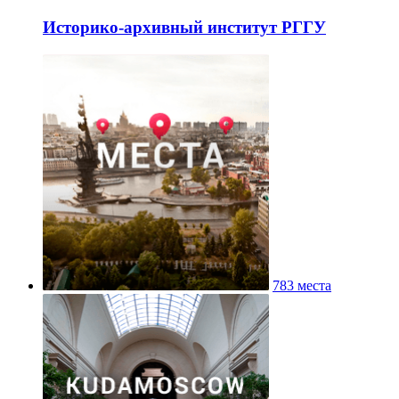
Историко-архивный институт РГГУ
783 места