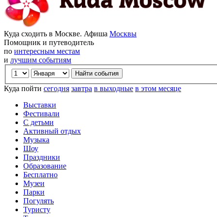
Куда сходить в Москве. Афиша
Москвы
Помощник и путеводитель
по
интересным местам
и
лучшим событиям
Куда пойти
сегодня
завтра
в выходные
в этом месяце
Выставки
Фестивали
С детьми
Активный отдых
Музыка
Шоу
Праздники
Образование
Бесплатно
Музеи
Парки
Погулять
Туристу