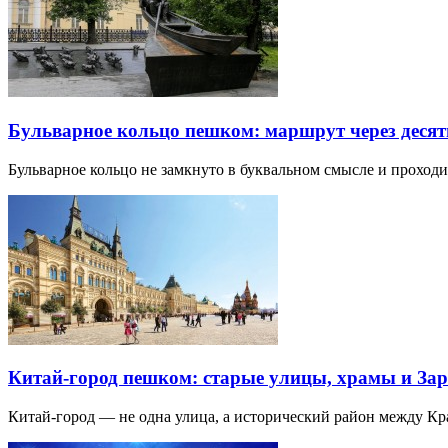
Бульварное кольцо пешком: маршрут через десят
Бульварное кольцо не замкнуто в буквальном смысле и прохо
Китай-город пешком: старые улицы, храмы и Зар
Китай-город — не одна улица, а исторический район между К