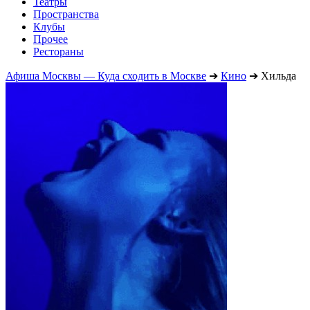
Театры
Пространства
Клубы
Прочее
Рестораны
Афиша Москвы — Куда сходить в Москве
➔
Кино
➔
Хильда