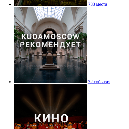
783 места
32 события