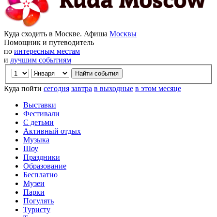
Куда сходить в Москве. Афиша
Москвы
Помощник и путеводитель
по
интересным местам
и
лучшим событиям
Куда пойти
сегодня
завтра
в выходные
в этом месяце
Выставки
Фестивали
С детьми
Активный отдых
Музыка
Шоу
Праздники
Образование
Бесплатно
Музеи
Парки
Погулять
Туристу