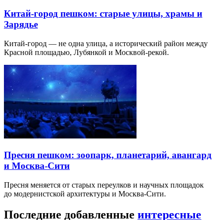
Китай-город пешком: старые улицы, храмы и
Зарядье
Китай-город — не одна улица, а исторический район между
Красной площадью, Лубянкой и Москвой-рекой.
Пресня пешком: зоопарк, планетарий, авангард
и Москва-Сити
Пресня меняется от старых переулков и научных площадок
до модернистской архитектуры и Москва-Сити.
Последние добавленные
интересные