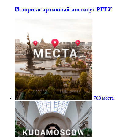
Историко-архивный институт РГГУ
783 места