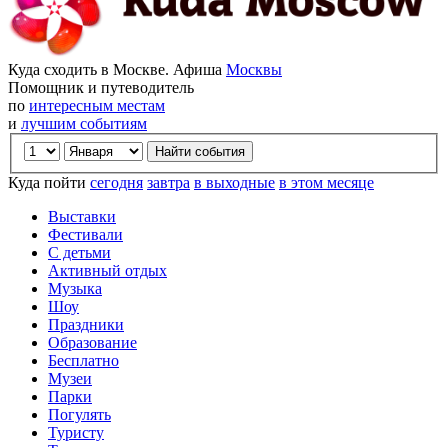
Куда сходить в Москве. Афиша
Москвы
Помощник и путеводитель
по
интересным местам
и
лучшим событиям
Куда пойти
сегодня
завтра
в выходные
в этом месяце
Выставки
Фестивали
С детьми
Активный отдых
Музыка
Шоу
Праздники
Образование
Бесплатно
Музеи
Парки
Погулять
Туристу