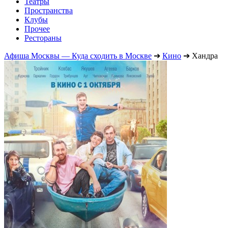
Театры
Пространства
Клубы
Прочее
Рестораны
Афиша Москвы — Куда сходить в Москве
➔
Кино
➔
Хандра