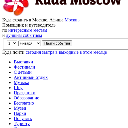
Куда сходить в Москве. Афиша
Москвы
Помощник и путеводитель
по
интересным местам
и
лучшим событиям
Куда пойти
сегодня
завтра
в выходные
в этом месяце
Выставки
Фестивали
С детьми
Активный отдых
Музыка
Шоу
Праздники
Образование
Бесплатно
Музеи
Парки
Погулять
Туристу