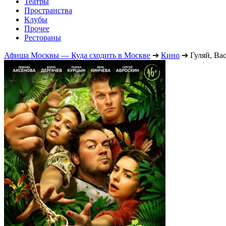
Театры
Пространства
Клубы
Прочее
Рестораны
Афиша Москвы — Куда сходить в Москве
➔
Кино
➔
Гуляй, Ва