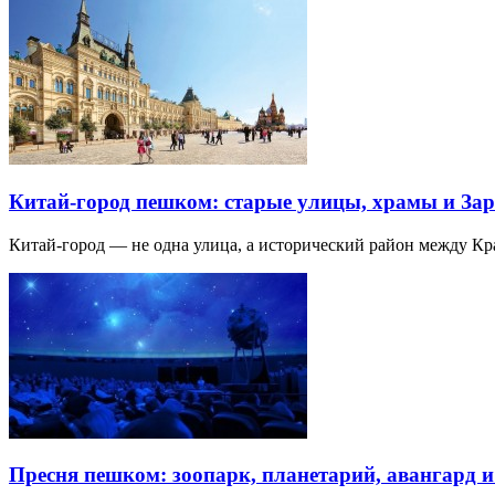
Китай-город пешком: старые улицы, храмы и Зар
Китай-город — не одна улица, а исторический район между К
Пресня пешком: зоопарк, планетарий, авангард 