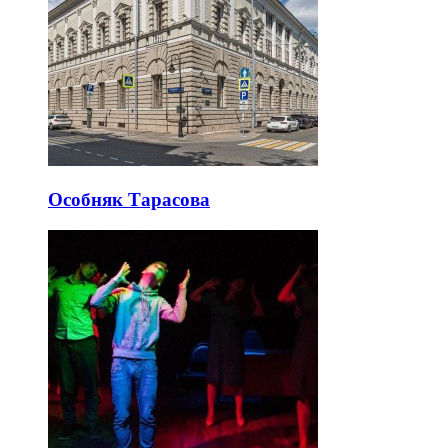
Особняк Тарасова