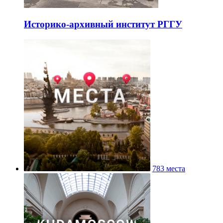
Историко-архивный институт РГГУ
783 места