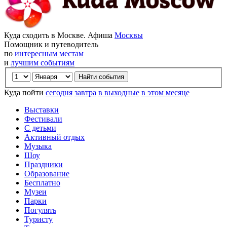
Куда сходить в Москве. Афиша
Москвы
Помощник и путеводитель
по
интересным местам
и
лучшим событиям
Куда пойти
сегодня
завтра
в выходные
в этом месяце
Выставки
Фестивали
С детьми
Активный отдых
Музыка
Шоу
Праздники
Образование
Бесплатно
Музеи
Парки
Погулять
Туристу