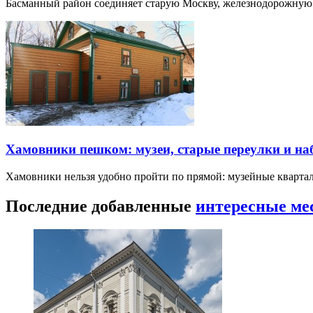
Басманный район соединяет старую Москву, железнодорожную
Хамовники пешком: музеи, старые переулки и н
Хамовники нельзя удобно пройти по прямой: музейные кварта
Последние добавленные
интересные ме