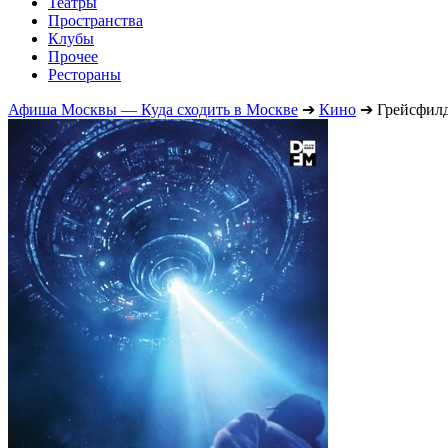
Театры
Пространства
Клубы
Прочее
Рестораны
Афиша Москвы — Куда сходить в Москве
➔
Кино
➔
Грейсфил