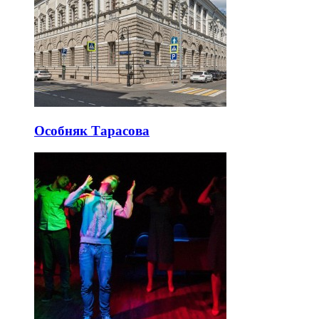
Особняк Тарасова