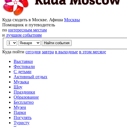
Куда сходить в Москве. Афиша
Москвы
Помощник и путеводитель
по
интересным местам
и
лучшим событиям
Куда пойти
сегодня
завтра
в выходные
в этом месяце
Выставки
Фестивали
С детьми
Активный отдых
Музыка
Шоу
Праздники
Образование
Бесплатно
Музеи
Парки
Погулять
Туристу