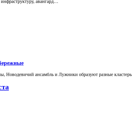
 инфраструктуру, авангард…
абережные
лы, Новодевичий ансамбль и Лужники образуют разные кластеры
ста