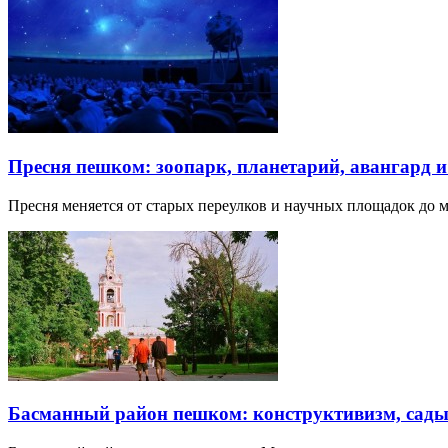
Пресня пешком: зоопарк, планетарий, авангард 
Пресня меняется от старых переулков и научных площадок до 
Басманный район пешком: конструктивизм, сады