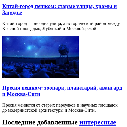
Китай-город пешком: старые улицы, храмы и
Зарядье
Китай-город — не одна улица, а исторический район между
Красной площадью, Лубянкой и Москвой-рекой.
Пресня пешком: зоопарк, планетарий, авангард
и Москва-Сити
Пресня меняется от старых переулков и научных площадок
до модернистской архитектуры и Москва-Сити.
Последние добавленные
интересные