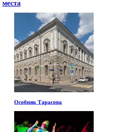
места
Особняк Тарасова