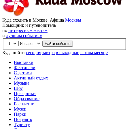
Куда сходить в Москве. Афиша
Москвы
Помощник и путеводитель
по
интересным местам
и
лучшим событиям
Куда пойти
сегодня
завтра
в выходные
в этом месяце
Выставки
Фестивали
С детьми
Активный отдых
Музыка
Шоу
Праздники
Образование
Бесплатно
Музеи
Парки
Погулять
Туристу