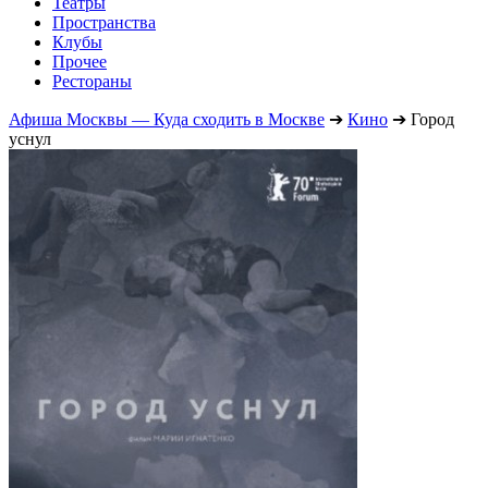
Театры
Пространства
Клубы
Прочее
Рестораны
Афиша Москвы — Куда сходить в Москве
➔
Кино
➔
Город
уснул