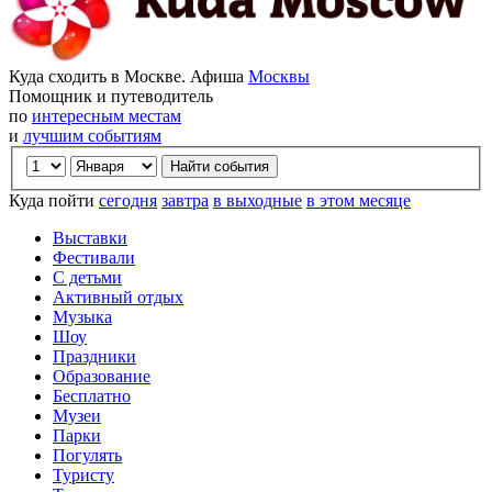
Куда сходить в Москве. Афиша
Москвы
Помощник и путеводитель
по
интересным местам
и
лучшим событиям
Куда пойти
сегодня
завтра
в выходные
в этом месяце
Выставки
Фестивали
С детьми
Активный отдых
Музыка
Шоу
Праздники
Образование
Бесплатно
Музеи
Парки
Погулять
Туристу