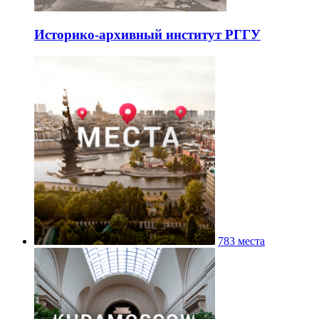
Историко-архивный институт РГГУ
783 места