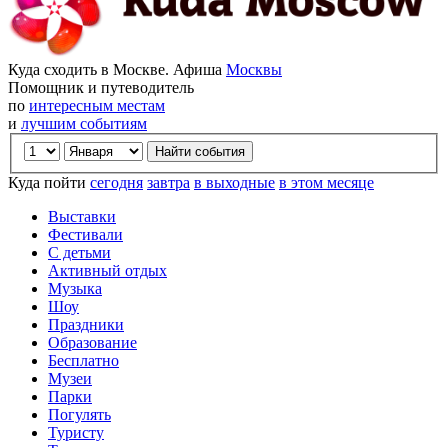
Куда сходить в Москве. Афиша
Москвы
Помощник и путеводитель
по
интересным местам
и
лучшим событиям
Куда пойти
сегодня
завтра
в выходные
в этом месяце
Выставки
Фестивали
С детьми
Активный отдых
Музыка
Шоу
Праздники
Образование
Бесплатно
Музеи
Парки
Погулять
Туристу