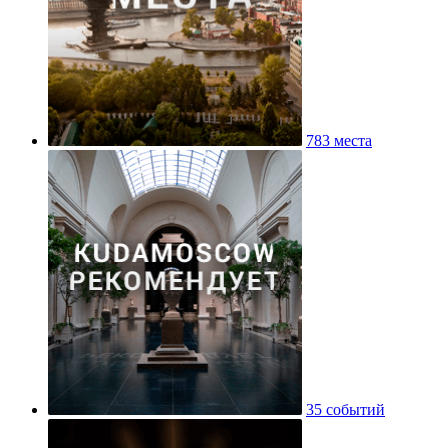
783 места
35 событий