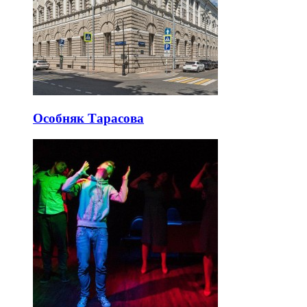
Особняк Тарасова