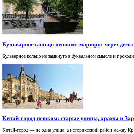
Бульварное кольцо пешком: маршрут через десят
Бульварное кольцо не замкнуто в буквальном смысле и прохо
Китай-город пешком: старые улицы, храмы и Зар
Китай-город — не одна улица, а исторический район между К