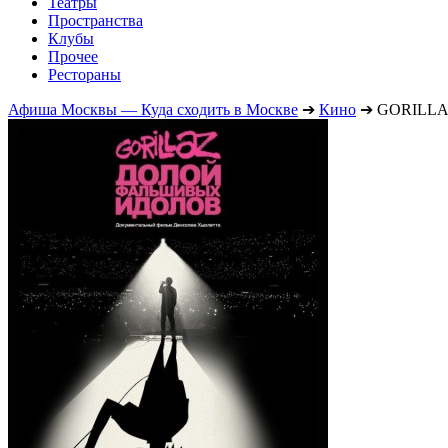
Театры
Пространства
Клубы
Прочее
Рестораны
Афиша Москвы — Куда сходить в Москве
➔
Кино
➔
GORILLAZ