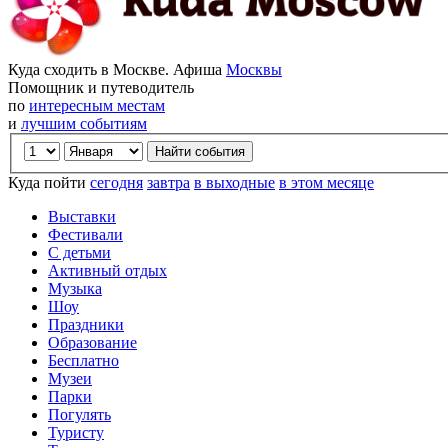
Куда сходить в Москве. Афиша
Москвы
Помощник и путеводитель
по
интересным местам
и
лучшим событиям
Куда пойти
сегодня
завтра
в выходные
в этом месяце
Выставки
Фестивали
С детьми
Активный отдых
Музыка
Шоу
Праздники
Образование
Бесплатно
Музеи
Парки
Погулять
Туристу