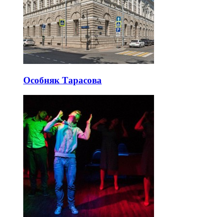
Особняк Тарасова