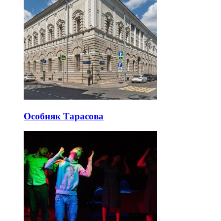
Особняк Тарасова