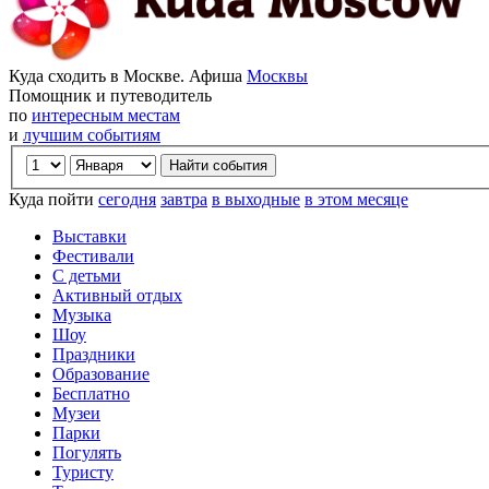
Куда сходить в Москве. Афиша
Москвы
Помощник и путеводитель
по
интересным местам
и
лучшим событиям
Куда пойти
сегодня
завтра
в выходные
в этом месяце
Выставки
Фестивали
С детьми
Активный отдых
Музыка
Шоу
Праздники
Образование
Бесплатно
Музеи
Парки
Погулять
Туристу