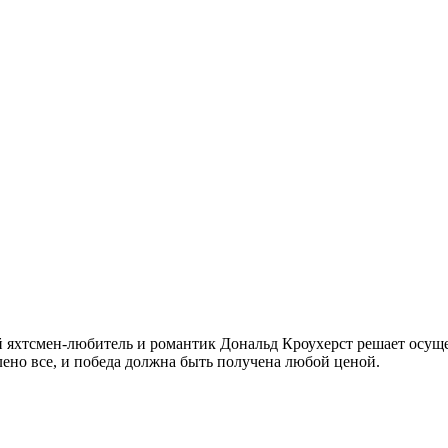
й яхтсмен-любитель и романтик Дональд Кроухерст решает осуще
влено все, и победа должна быть получена любой ценой.