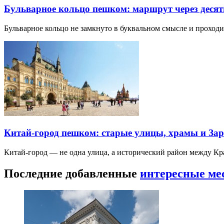
Бульварное кольцо пешком: маршрут через десят
Бульварное кольцо не замкнуто в буквальном смысле и прохо
Китай-город пешком: старые улицы, храмы и Зар
Китай-город — не одна улица, а исторический район между К
Последние добавленные
интересные ме