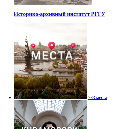
Историко-архивный институт РГГУ
783 места