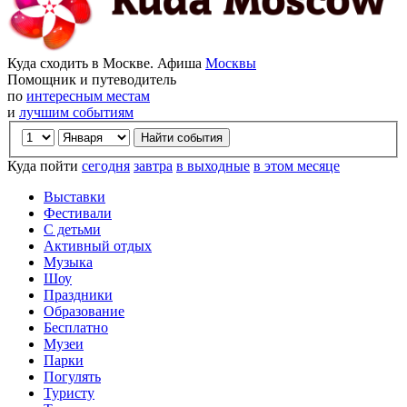
Куда сходить в Москве. Афиша
Москвы
Помощник и путеводитель
по
интересным местам
и
лучшим событиям
Куда пойти
сегодня
завтра
в выходные
в этом месяце
Выставки
Фестивали
С детьми
Активный отдых
Музыка
Шоу
Праздники
Образование
Бесплатно
Музеи
Парки
Погулять
Туристу