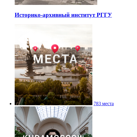
Историко-архивный институт РГГУ
783 места