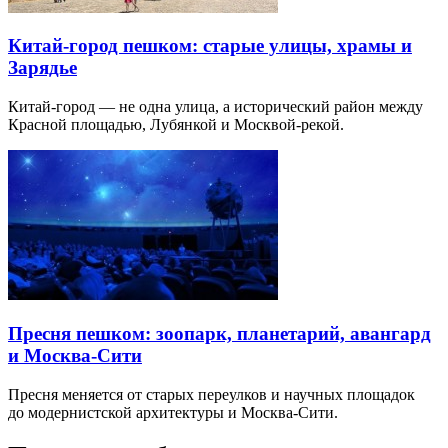
Китай-город пешком: старые улицы, храмы и
Зарядье
Китай-город — не одна улица, а исторический район между
Красной площадью, Лубянкой и Москвой-рекой.
Пресня пешком: зоопарк, планетарий, авангард
и Москва-Сити
Пресня меняется от старых переулков и научных площадок
до модернистской архитектуры и Москва-Сити.