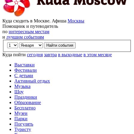
Куда сходить в Москве. Афиша
Москвы
Помощник и путеводитель
по
интересным местам
и
лучшим событиям
Куда пойти
сегодня
завтра
в выходные
в этом месяце
Выставки
Фестивали
С детьми
Активный отдых
Музыка
Шоу
Праздники
Образование
Бесплатно
Музеи
Парки
Погулять
Туристу