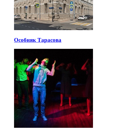
Особняк Тарасова