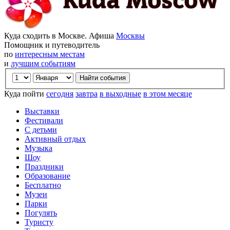
Куда сходить в Москве. Афиша
Москвы
Помощник и путеводитель
по
интересным местам
и
лучшим событиям
Куда пойти
сегодня
завтра
в выходные
в этом месяце
Выставки
Фестивали
С детьми
Активный отдых
Музыка
Шоу
Праздники
Образование
Бесплатно
Музеи
Парки
Погулять
Туристу