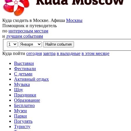
Куда сходить в Москве. Афиша
Москвы
Помощник и путеводитель
по
интересным местам
и
лучшим событиям
Куда пойти
сегодня
завтра
в выходные
в этом месяце
Выставки
Фестивали
С детьми
Активный отдых
Музыка
Шоу
Праздники
Образование
Бесплатно
Музеи
Парки
Погулять
Туристу