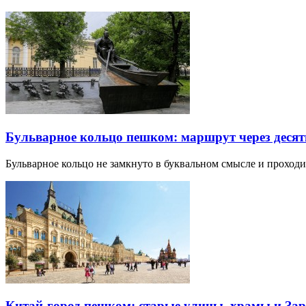
Бульварное кольцо пешком: маршрут через десят
Бульварное кольцо не замкнуто в буквальном смысле и прохо
Китай-город пешком: старые улицы, храмы и Зар