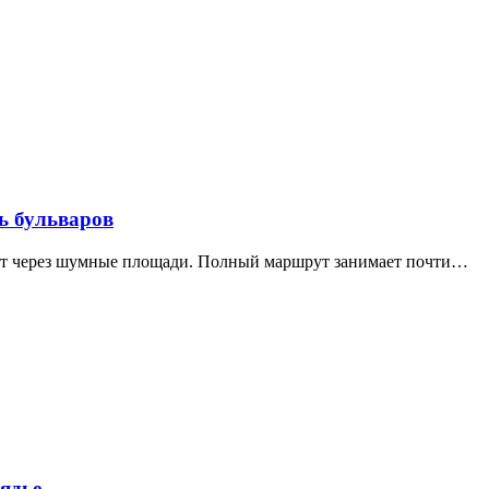
ь бульваров
дит через шумные площади. Полный маршрут занимает почти…
ядье