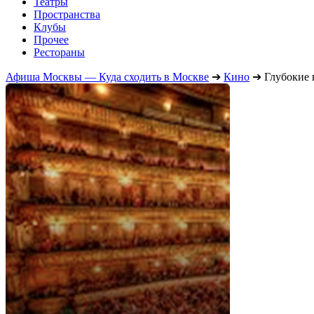
Театры
Пространства
Клубы
Прочее
Рестораны
Афиша Москвы — Куда сходить в Москве
➔
Кино
➔
Глубокие