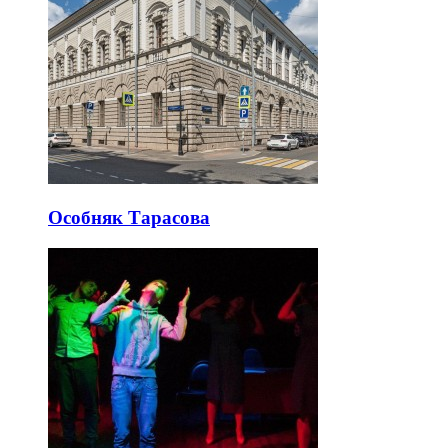
Особняк Тарасова