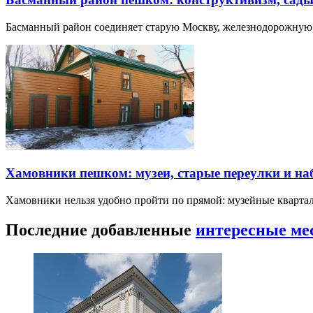
Басманный район соединяет старую Москву, железнодорожную
Хамовники пешком: музеи, старые переулки и н
Хамовники нельзя удобно пройти по прямой: музейные кварта
Последние добавленные
интересные ме