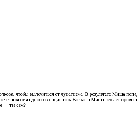
кова, чтобы вылечиться от лунатизма. В результате Миша попад
о исчезновения одной из пациенток Волкова Миша решает провест
ге — ты сам?