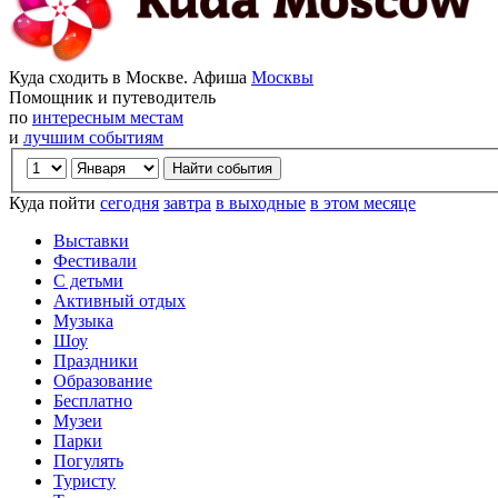
Куда сходить в Москве. Афиша
Москвы
Помощник и путеводитель
по
интересным местам
и
лучшим событиям
Куда пойти
сегодня
завтра
в выходные
в этом месяце
Выставки
Фестивали
С детьми
Активный отдых
Музыка
Шоу
Праздники
Образование
Бесплатно
Музеи
Парки
Погулять
Туристу