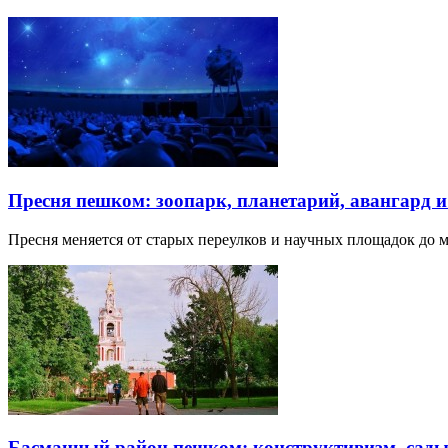
Пресня пешком: зоопарк, планетарий, авангард 
Пресня меняется от старых переулков и научных площадок до 
Басманный район пешком: конструктивизм, сады