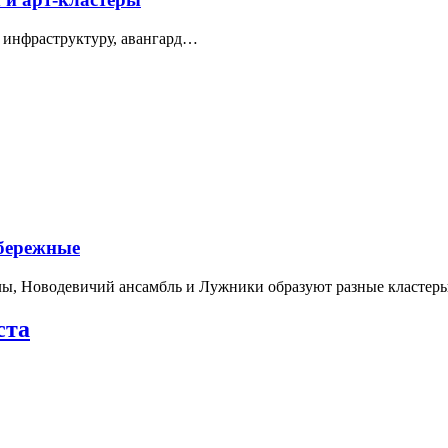
 инфраструктуру, авангард…
абережные
лы, Новодевичий ансамбль и Лужники образуют разные кластеры
ста