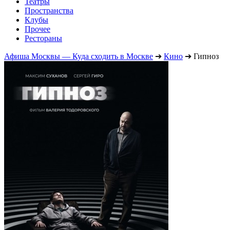
Театры
Пространства
Клубы
Прочее
Рестораны
Афиша Москвы — Куда сходить в Москве
➔
Кино
➔
Гипноз