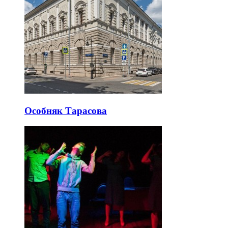
Особняк Тарасова