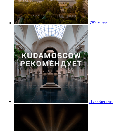
783 места
35 событий