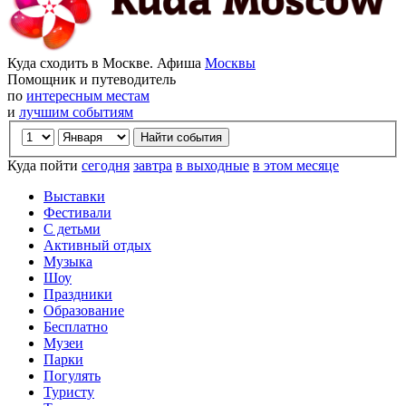
Куда сходить в Москве. Афиша
Москвы
Помощник и путеводитель
по
интересным местам
и
лучшим событиям
Куда пойти
сегодня
завтра
в выходные
в этом месяце
Выставки
Фестивали
С детьми
Активный отдых
Музыка
Шоу
Праздники
Образование
Бесплатно
Музеи
Парки
Погулять
Туристу