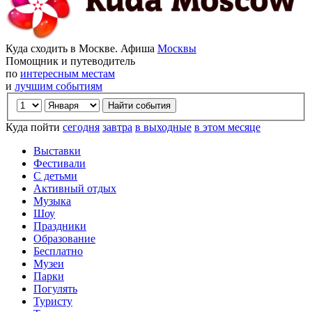
Куда сходить в Москве. Афиша
Москвы
Помощник и путеводитель
по
интересным местам
и
лучшим событиям
Куда пойти
сегодня
завтра
в выходные
в этом месяце
Выставки
Фестивали
С детьми
Активный отдых
Музыка
Шоу
Праздники
Образование
Бесплатно
Музеи
Парки
Погулять
Туристу