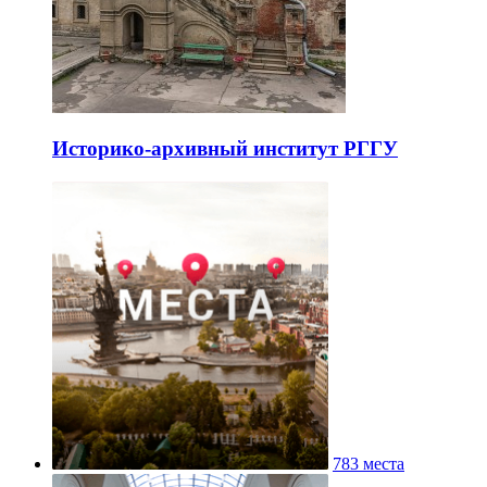
Историко-архивный институт РГГУ
783 места