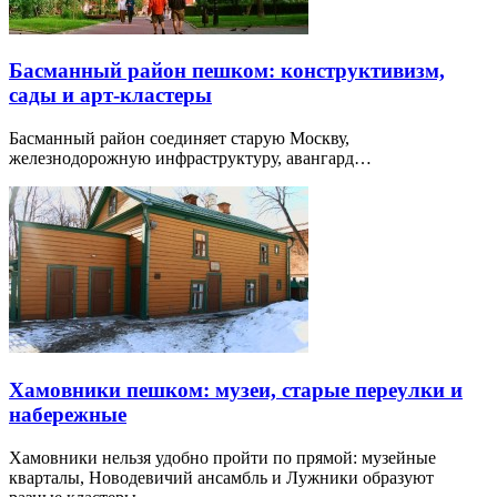
Басманный район пешком: конструктивизм,
сады и арт-кластеры
Басманный район соединяет старую Москву,
железнодорожную инфраструктуру, авангард…
Хамовники пешком: музеи, старые переулки и
набережные
Хамовники нельзя удобно пройти по прямой: музейные
кварталы, Новодевичий ансамбль и Лужники образуют