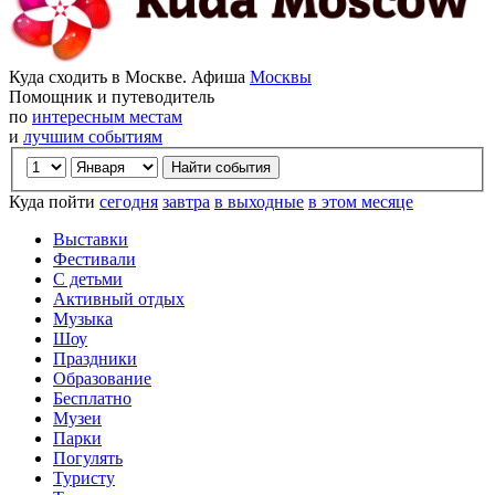
Куда сходить в Москве. Афиша
Москвы
Помощник и путеводитель
по
интересным местам
и
лучшим событиям
Куда пойти
сегодня
завтра
в выходные
в этом месяце
Выставки
Фестивали
С детьми
Активный отдых
Музыка
Шоу
Праздники
Образование
Бесплатно
Музеи
Парки
Погулять
Туристу