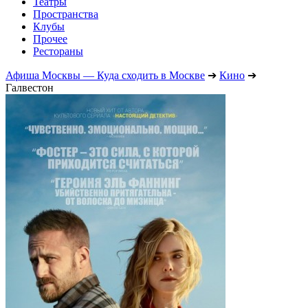
Театры
Пространства
Клубы
Прочее
Рестораны
Афиша Москвы — Куда сходить в Москве
➔
Кино
➔
Галвестон