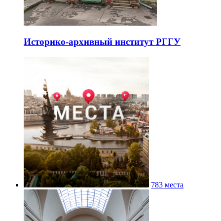
Историко-архивный институт РГГУ
783 места