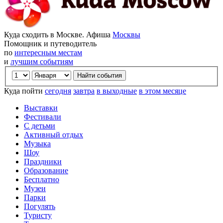
Куда сходить в Москве. Афиша
Москвы
Помощник и путеводитель
по
интересным местам
и
лучшим событиям
Куда пойти
сегодня
завтра
в выходные
в этом месяце
Выставки
Фестивали
С детьми
Активный отдых
Музыка
Шоу
Праздники
Образование
Бесплатно
Музеи
Парки
Погулять
Туристу