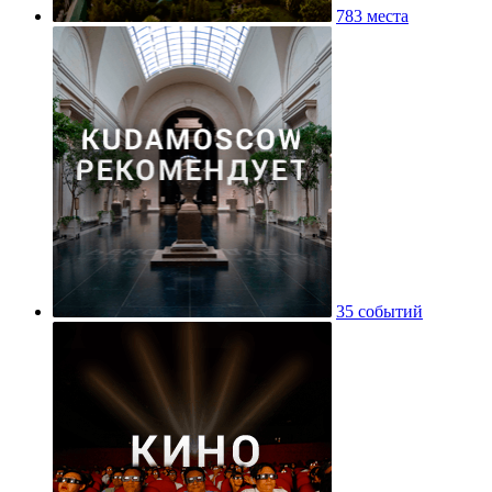
783 места
35 событий