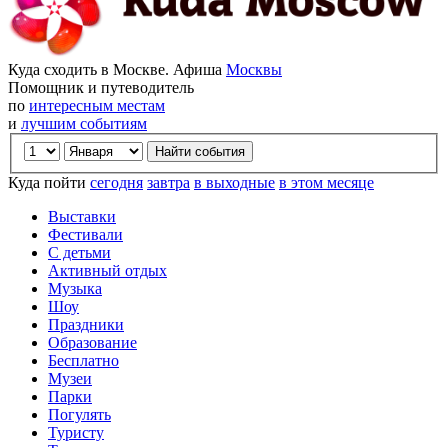
Куда сходить в Москве. Афиша
Москвы
Помощник и путеводитель
по
интересным местам
и
лучшим событиям
Куда пойти
сегодня
завтра
в выходные
в этом месяце
Выставки
Фестивали
С детьми
Активный отдых
Музыка
Шоу
Праздники
Образование
Бесплатно
Музеи
Парки
Погулять
Туристу