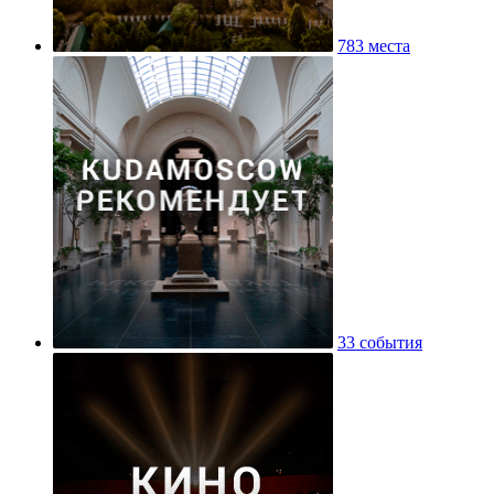
783 места
33 события