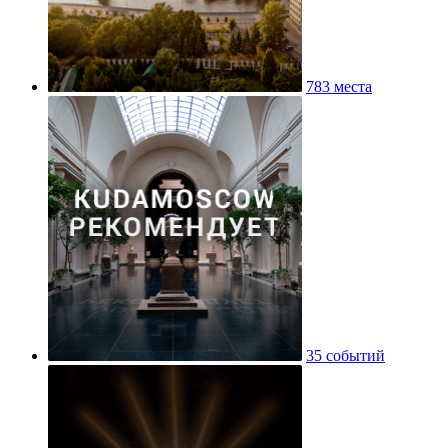
783 места
35 событий