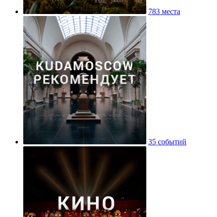
783 места
35 событий