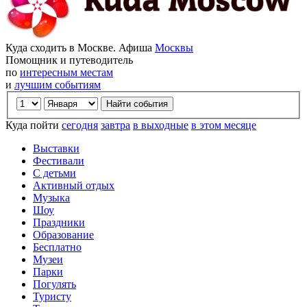
Куда сходить в Москве. Афиша
Москвы
Помощник и путеводитель
по
интересным местам
и
лучшим событиям
Куда пойти
сегодня
завтра
в выходные
в этом месяце
Выставки
Фестивали
С детьми
Активный отдых
Музыка
Шоу
Праздники
Образование
Бесплатно
Музеи
Парки
Погулять
Туристу