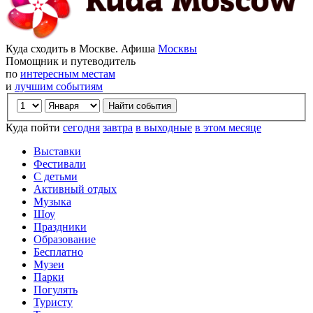
Куда сходить в Москве. Афиша
Москвы
Помощник и путеводитель
по
интересным местам
и
лучшим событиям
Куда пойти
сегодня
завтра
в выходные
в этом месяце
Выставки
Фестивали
С детьми
Активный отдых
Музыка
Шоу
Праздники
Образование
Бесплатно
Музеи
Парки
Погулять
Туристу