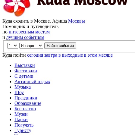
Куда сходить в Москве. Афиша
Москвы
Помощник и путеводитель
по
интересным местам
и
лучшим событиям
Куда пойти
сегодня
завтра
в выходные
в этом месяце
Выставки
Фестивали
С детьми
Активный отдых
Музыка
Шоу
Праздники
Образование
Бесплатно
Музеи
Парки
Погулять
Туристу