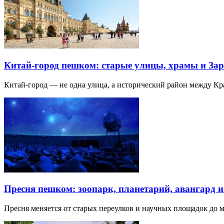
Китай-город пешком: старые улицы, храмы и Зар
Китай-город — не одна улица, а исторический район между К
Пресня пешком: зоопарк, планетарий, авангард 
Пресня меняется от старых переулков и научных площадок до 