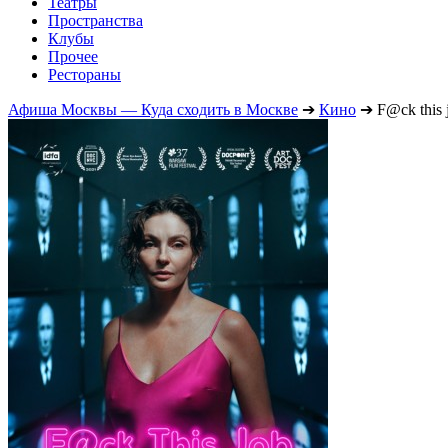
Театры
Пространства
Клубы
Прочее
Рестораны
Афиша Москвы — Куда сходить в Москве
➔
Кино
➔
F@ck this 