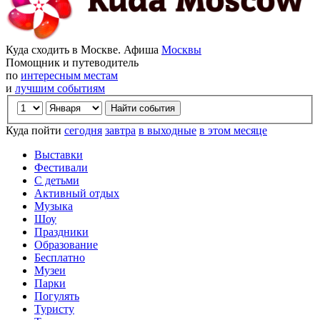
Куда сходить в Москве. Афиша
Москвы
Помощник и путеводитель
по
интересным местам
и
лучшим событиям
Куда пойти
сегодня
завтра
в выходные
в этом месяце
Выставки
Фестивали
С детьми
Активный отдых
Музыка
Шоу
Праздники
Образование
Бесплатно
Музеи
Парки
Погулять
Туристу