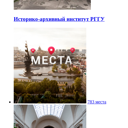
Историко-архивный институт РГГУ
783 места