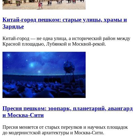
Китай-город пешком: старые улицы, храмы и
Зарядье
Китай-город — не одна улица, а исторический район между
Красной площадью, Лубянкой и Москвой-рекой.
Пресня пешком: зоопарк, планетарий, авангард
и Москва-Сити
Пресня меняется от старых переулков и научных площадок
до модернистской архитектуры и Москва-Сити.