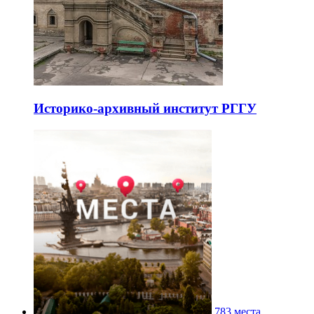
Историко-архивный институт РГГУ
783 места