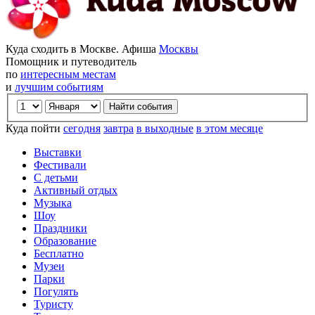
Куда сходить в Москве. Афиша
Москвы
Помощник и путеводитель
по
интересным местам
и
лучшим событиям
Куда пойти
сегодня
завтра
в выходные
в этом месяце
Выставки
Фестивали
С детьми
Активный отдых
Музыка
Шоу
Праздники
Образование
Бесплатно
Музеи
Парки
Погулять
Туристу