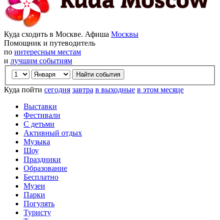
Куда сходить в Москве. Афиша
Москвы
Помощник и путеводитель
по
интересным местам
и
лучшим событиям
Куда пойти
сегодня
завтра
в выходные
в этом месяце
Выставки
Фестивали
С детьми
Активный отдых
Музыка
Шоу
Праздники
Образование
Бесплатно
Музеи
Парки
Погулять
Туристу