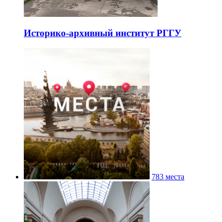
Историко-архивный институт РГГУ
783 места