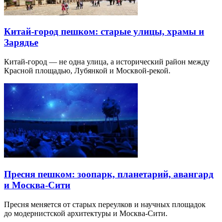
Китай-город пешком: старые улицы, храмы и
Зарядье
Китай-город — не одна улица, а исторический район между
Красной площадью, Лубянкой и Москвой-рекой.
Пресня пешком: зоопарк, планетарий, авангард
и Москва-Сити
Пресня меняется от старых переулков и научных площадок
до модернистской архитектуры и Москва-Сити.