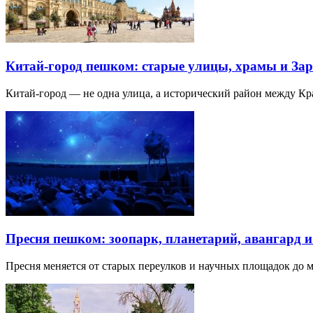
Китай-город пешком: старые улицы, храмы и Зар
Китай-город — не одна улица, а исторический район между К
Пресня пешком: зоопарк, планетарий, авангард 
Пресня меняется от старых переулков и научных площадок до 