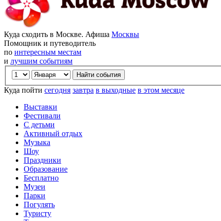
Куда сходить в Москве. Афиша
Москвы
Помощник и путеводитель
по
интересным местам
и
лучшим событиям
Куда пойти
сегодня
завтра
в выходные
в этом месяце
Выставки
Фестивали
С детьми
Активный отдых
Музыка
Шоу
Праздники
Образование
Бесплатно
Музеи
Парки
Погулять
Туристу