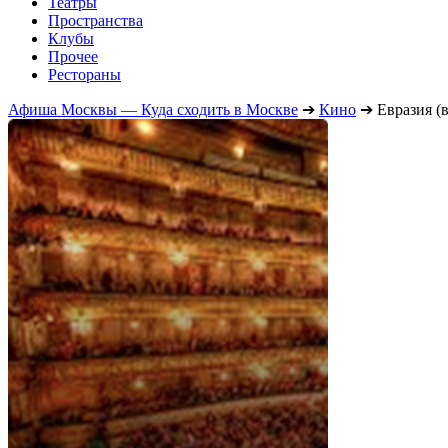
Театры
Пространства
Клубы
Прочее
Рестораны
Афиша Москвы — Куда сходить в Москве
➔
Кино
➔
Евразия (