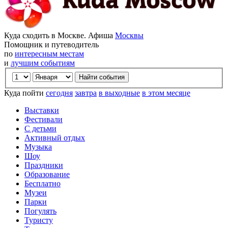
Куда сходить в Москве. Афиша
Москвы
Помощник и путеводитель
по
интересным местам
и
лучшим событиям
Куда пойти
сегодня
завтра
в выходные
в этом месяце
Выставки
Фестивали
С детьми
Активный отдых
Музыка
Шоу
Праздники
Образование
Бесплатно
Музеи
Парки
Погулять
Туристу