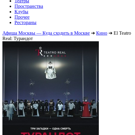
Театры
Пространства
Клубы
Прочее
Рестораны
Афиша Москвы — Куда сходить в Москве
➔
Кино
➔
El Teatro
Real: Турандот