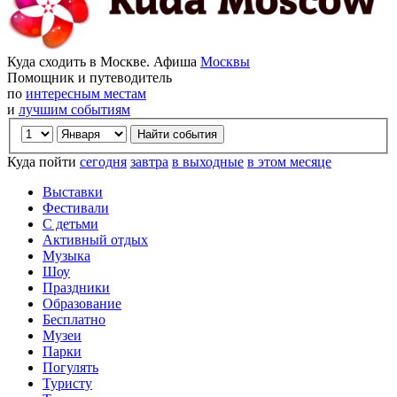
Куда сходить в Москве. Афиша
Москвы
Помощник и путеводитель
по
интересным местам
и
лучшим событиям
Куда пойти
сегодня
завтра
в выходные
в этом месяце
Выставки
Фестивали
С детьми
Активный отдых
Музыка
Шоу
Праздники
Образование
Бесплатно
Музеи
Парки
Погулять
Туристу