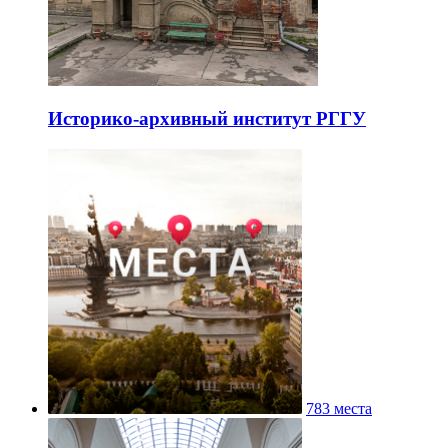
Историко-архивный институт РГГУ
783 места