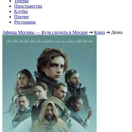
Театры
Пространства
Клубы
Прочее
Рестораны
Афиша Москвы — Куда сходить в Москве
➔
Кино
➔
Дюна