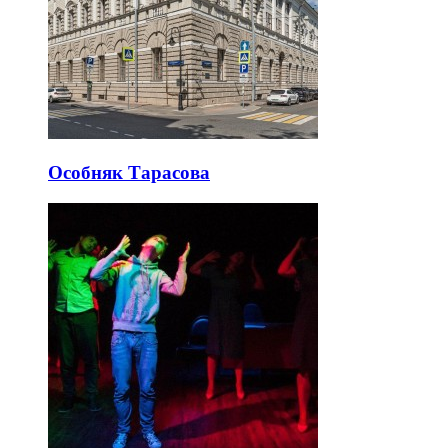
Особняк Тарасова