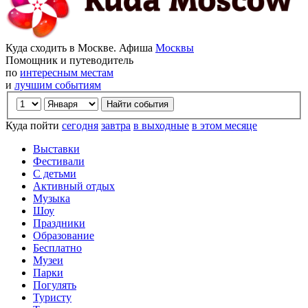
Куда сходить в Москве. Афиша
Москвы
Помощник и путеводитель
по
интересным местам
и
лучшим событиям
Куда пойти
сегодня
завтра
в выходные
в этом месяце
Выставки
Фестивали
С детьми
Активный отдых
Музыка
Шоу
Праздники
Образование
Бесплатно
Музеи
Парки
Погулять
Туристу