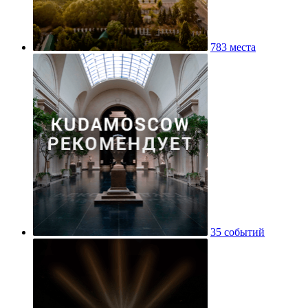
783 места
35 событий