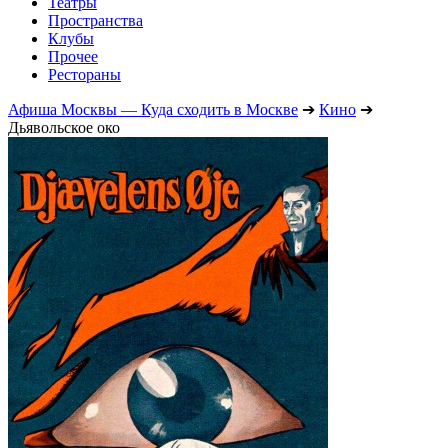
Театры
Пространства
Клубы
Прочее
Рестораны
Афиша Москвы — Куда сходить в Москве
➔
Кино
➔
Дьявольское око