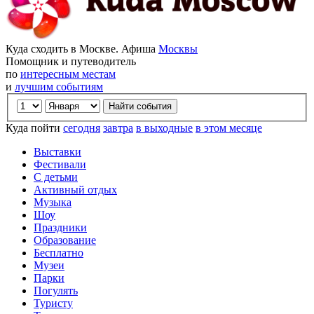
Куда сходить в Москве. Афиша
Москвы
Помощник и путеводитель
по
интересным местам
и
лучшим событиям
Куда пойти
сегодня
завтра
в выходные
в этом месяце
Выставки
Фестивали
С детьми
Активный отдых
Музыка
Шоу
Праздники
Образование
Бесплатно
Музеи
Парки
Погулять
Туристу