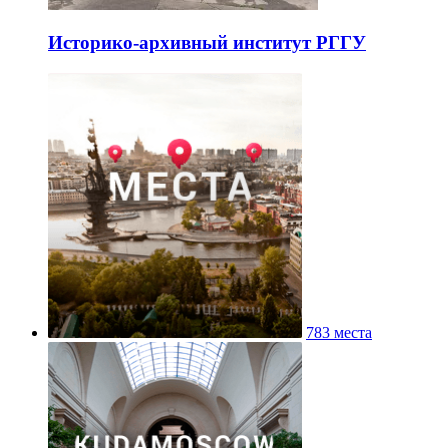
Историко-архивный институт РГГУ
783 места