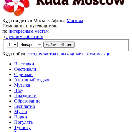
Куда сходить в Москве. Афиша
Москвы
Помощник и путеводитель
по
интересным местам
и
лучшим событиям
Куда пойти
сегодня
завтра
в выходные
в этом месяце
Выставки
Фестивали
С детьми
Активный отдых
Музыка
Шоу
Праздники
Образование
Бесплатно
Музеи
Парки
Погулять
Туристу